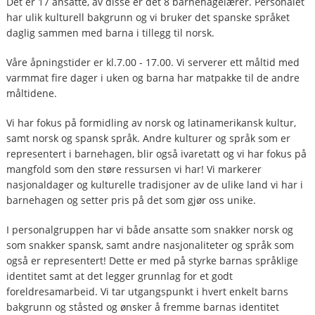
Det er 17 ansatte, av disse er det 8 barnehagelærer. Personalet
har ulik kulturell bakgrunn og vi bruker det spanske språket
daglig sammen med barna i tillegg til norsk.
Våre åpningstider er kl.7.00 - 17.00. Vi serverer ett måltid med
varmmat fire dager i uken og barna har matpakke til de andre
måltidene.
Vi har fokus på formidling av norsk og latinamerikansk kultur,
samt norsk og spansk språk. Andre kulturer og språk som er
representert i barnehagen, blir også ivaretatt og vi har fokus på
mangfold som den støre ressursen vi har! Vi markerer
nasjonaldager og kulturelle tradisjoner av de ulike land vi har i
barnehagen og setter pris på det som gjør oss unike.
I personalgruppen har vi både ansatte som snakker norsk og
som snakker spansk, samt andre nasjonaliteter og språk som
også er representert! Dette er med på styrke barnas språklige
identitet samt at det legger grunnlag for et godt
foreldresamarbeid. Vi tar utgangspunkt i hvert enkelt barns
bakgrunn og ståsted og ønsker å fremme barnas identitet