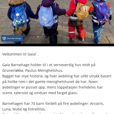
Velkommen til Gaia!
Gaia Barnehage holder til i et verneverdig hus midt på
Grünerløkka: Paulus Menighetshus.
Bygget har mye historie, og hver avdeling har ulikt utrykk basert
på hvilke rom i det gamle menighetshuset de har. Noen
avdelinger er pusset opp, mens toppetasjen fremdeles har
scene, talerstol og vinduer med farget glass.
Barnehagen har 74 barn fordelt på fire avdelinger: Arcoiris,
Luna, Nube og Estrellitas.