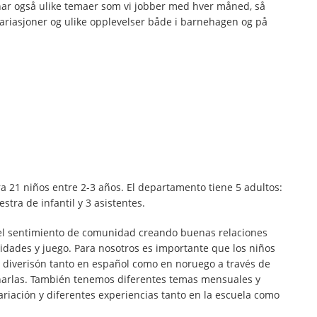
 har også ulike temaer som vi jobber med hver måned, så
 variasjoner og ulike opplevelser både i barnehagen og på
 21 niños entre 2-3 años. El departamento tiene 5 adultos:
tra de infantil y 3 asistentes.
el sentimiento de comunidad creando buenas relaciones
ividades y juego. Para nosotros es importante que los niños
 diverisón tanto en español como en noruego a través de
harlas. También tenemos diferentes temas mensuales y
variación y diferentes experiencias tanto en la escuela como