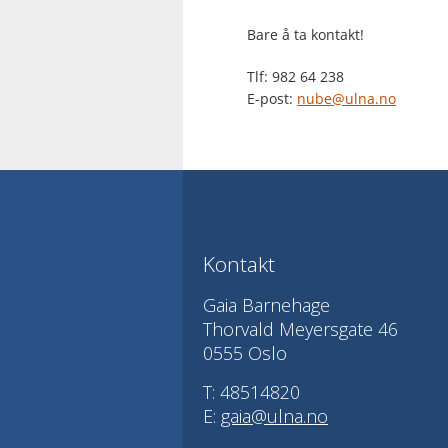
Bare å ta kontakt!
Tlf: 982 64 238
E-post:
nube@ulna.no
Kontakt
Gaia Barnehage
Thorvald Meyersgate 46
0555 Oslo
T: 48514820
E:
gaia@ulna.no