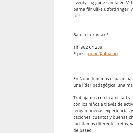
eventyr og gode samtaler. Vi
barna får ulike utfordringer,
tur!
Bare å ta kontakt!
Tlf: 982 64 238
E-post:
nube@ulna.no
___________________
En Nube tenemos espacio para
una líder pedagógica, una maes
Trabajamos con la amistad y 
con los niños a través de act
tengan buenas experiencias y
caciones, cuentos y buenas c
facilitamos diferentes retos, 
de paseo!