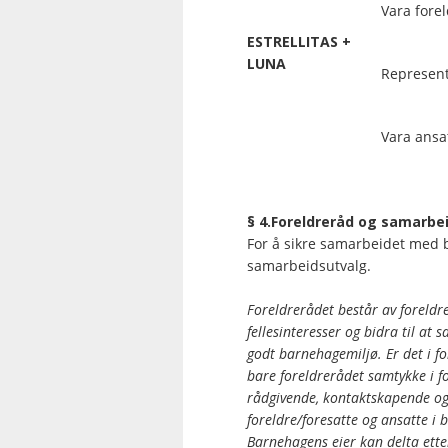
Vara fore
ESTRELLITAS +
LUNA
Represent
Vara ansa
§ 4.Foreldreråd og samarbe
For å sikre samarbeidet med b
samarbeidsutvalg.
Foreldrerådet består av foreldr
fellesinteresser og bidra til a
godt barnehagemiljø. Er det i fo
bare foreldrerådet samtykke i f
rådgivende, kontaktskapende o
foreldre/foresatte og ansatte i 
Barnehagens eier kan delta ette