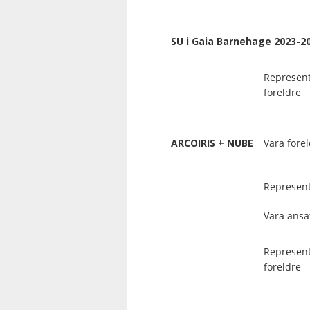
SU i Gaia Barnehage 2023-2
Represen
foreldre
ARCOIRIS + NUBE
Vara fore
Represent
Vara ansa
Represen
foreldre