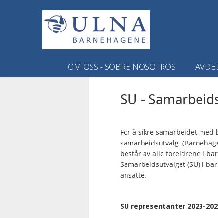
OM OSS - SOBRE NOSOTROS
AVDE
SU - Samarbeids
For å sikre samarbeidet med b
samarbeidsutvalg. (Barnehage
består av alle foreldrene i b
Samarbeidsutvalget (SU) i bar
ansatte.
SU representanter 2023-202