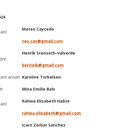
024
Mateo Caycedo
tant
teo.cay@gmail.com
Henrik Stenseth-Valverde
ldre
beriteik@gmail.com
ant ansatt
Karoline Torkelsen
tt
Mina Emilie Bals
Rahwa Elisabeth Habte
tant
rahwa.elisabeth@gmail.com
Icaro Zorbar Sanchez