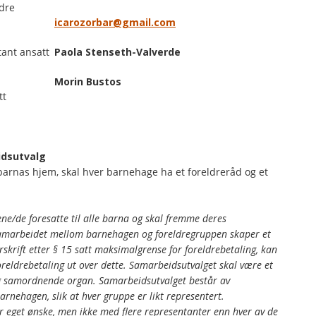
ldre
icarozorbar@gmail.com
ant ansatt
Paola Stenseth-Valverde
Morin Bustos
tt
idsutvalg
arnas hjem, skal hver barnehage ha et foreldreråd og et
ene/de foresatte til alle barna og skal fremme deres
t samarbeidet mellom barnehagen og foreldregruppen skaper et
rskrift etter § 15 satt maksimalgrense for foreldrebetaling, kan
oreldrebetaling ut over dette. Samarbeidsutvalget skal være et
g samordnende organ. Samarbeidsutvalget består av
barnehagen, slik at hver gruppe er likt representert.
r eget ønske, men ikke med flere representanter enn hver av de