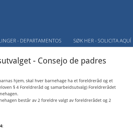
LINGER - DEPARTAMENTOS
SØK HER - SOLICITA AQUÍ
utvalget - Consejo de padres
arnas hjem, skal hver barnehage ha et foreldreråd og et
loven § 4 Foreldreråd og samarbeidsutvalg) Foreldrerådet
arnehagen.
nehagen består av 2 foreldre valgt av foreldrerådet og 2
4: