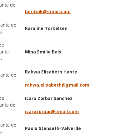
ante de
beriteik@gmail.com
ante de
Karoline Torkelsen
s
de
ante
Mina Emilie Bals
s
Rahwa Elisabeth Habte
ante de
rahwa.elisabeth@gmail.com
de
Icaro Zorbar Sanchez
ante de
icarozorbar@gmail.com
ante de
Paola Stenseth-Valverde
s